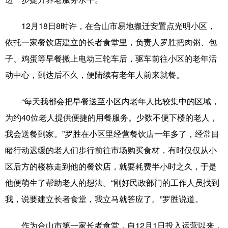
科技
科普
体育
文化
12月18日8时许，在合山市易地搬迁安置点光明小区，
健康
军事
访谈
视频
依托一家餐饮店建立的长者食堂里，负责人罗胜把肉粥、包
子、鸡蛋等早餐搬上电动三轮车后，驱车前往小区的老年活
图片
中央文件
金融
汽车
动中心，到达后不久，便陆续有老年人前来就餐。
食品
人居
信息化
乡村振兴
“每天我都会把早餐送至小区内老年人比较集中的区域，
溯源中国
城市
旅游
能源
为约40位老人提供便捷的用餐服务。少数不便下楼的老人，
会展
彩票
娱乐
时尚
我会送餐到家。”罗胜在小区里经营餐饮店一年多了，经常目
悦读
公益
书画
一带一路
睹行动迟缓的老人们步行前往市场购买食材，有时仅仅从小
区后方的楼栋走到他的餐饮店，就要耗费半小时之久，于是
亚太网
上市公司
文化产业
他便萌生了帮助老人的想法。“刚好民政部门的工作人员找到
我，说要建立长者食堂，我立马就答应了。”罗胜说道。
地方频道
作为合山市第一家长者食堂，自12月1日投入运营以来，
北京
天津
河北
山西