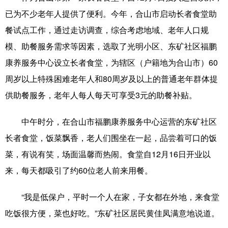
已为不少老年人提供了便利。今年，合山市启动长者食堂助
辽宁
吉林
上海
江苏
餐试点工作，通过走访调查，综合考虑地域、老年人口规
浙江
安徽
福建
江西
模、助餐服务需求等因素，选取了光明小区、东矿社区福鹏
康养服务中心设立长者食堂，为辖区（户籍地为合山市）60
山东
河南
湖北
湖南
周岁以上特殊困难老年人和80周岁及以上的普通老年群体提
广东
广西
海南
重庆
供助餐服务，老年人每人每天可享受3元的助餐补贴。
四川
贵州
云南
西藏
中午时分，在合山市福鹏康养服务中心运营的东矿社区
陕西
甘肃
青海
宁夏
长者食堂，饭菜飘香，老人们围坐在一起，品尝着可口的饭
新疆
内蒙古
黑龙江
菜，有说有笑，场面温馨而热闹。食堂自12月16日开业以
来，每天都吸引了约60位老人前来用餐。
多语种频道
“我是低保户，平时一个人在家，子女都在外地，来食堂
English
Español
Français
عربى
吃饭很方便，菜也好吃。”东矿社区居民黄佳凤满意地说道。