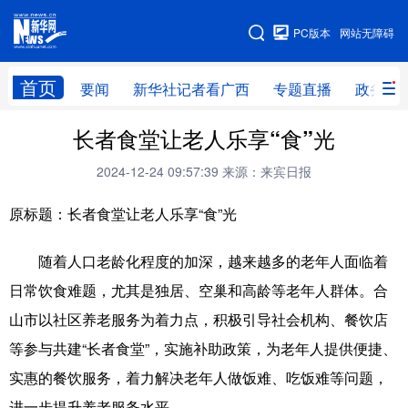
广西频道
PC版本
网站无障碍
网站地图
首页
要闻
新华社记者看广西
专题直播
政务信
广西频道
长者食堂让老人乐享“食”光
2024-12-24 09:57:39
来源：来宾日报
要闻
新华社记者
专题直播
政务信息
原标题：长者食堂让老人乐享“食”光
图片新闻
壮美广西
随着人口老龄化程度的加深，越来越多的老年人面临着
新华网导航
日常饮食难题，尤其是独居、空巢和高龄等老年人群体。合
山市以社区养老服务为着力点，积极引导社会机构、餐饮店
学习进行时
高层
时政
人事
等参与共建“长者食堂”，实施补助政策，为老年人提供便捷、
国际
财经
网评
港澳
实惠的餐饮服务，着力解决老年人做饭难、吃饭难等问题，
台湾
思客智库
全球连线
教育
进一步提升养老服务水平。