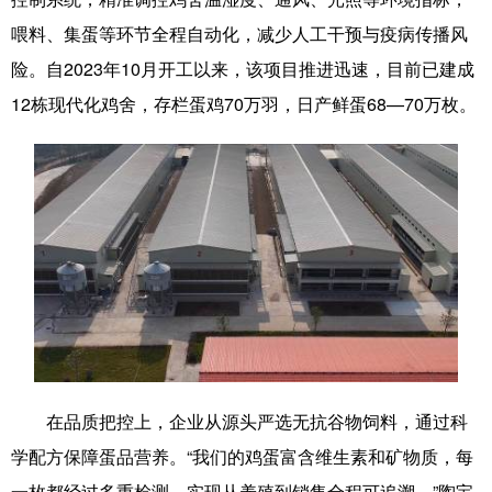
喂料、集蛋等环节全程自动化，减少人工干预与疫病传播风
科技
科普
体育
文化
险。自2023年10月开工以来，该项目推进迅速，目前已建成
健康
军事
访谈
视频
12栋现代化鸡舍，存栏蛋鸡70万羽，日产鲜蛋68—70万枚。
图片
中央文件
金融
汽车
食品
人居
信息化
乡村振兴
溯源中国
城市
旅游
能源
会展
彩票
娱乐
时尚
悦读
公益
书画
一带一路
亚太网
上市公司
文化产业
在品质把控上，企业从源头严选无抗谷物饲料，通过科
地方频道
学配方保障蛋品营养。“我们的鸡蛋富含维生素和矿物质，每
一枚都经过多重检测，实现从养殖到销售全程可追溯。”陶宝
北京
天津
河北
山西