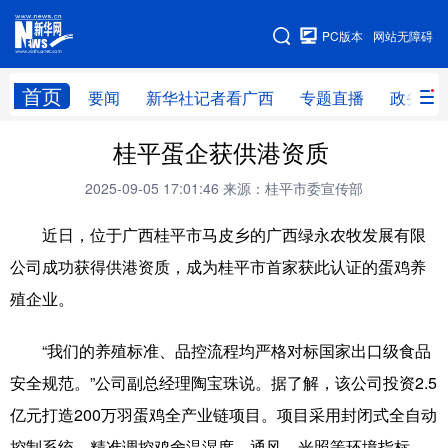
广西频道
PC版本
网站无障碍
网站地图
首页
要闻
新华社记者看广西
专题直播
政务信
广西频道
桂平蛋企获供港资质
2025-09-05 17:01:46
来源：桂平市委宣传部
要闻
新华社记者
专题直播
政务信息
近日，位于广西桂平市马皮乡的广西绿永农牧发展有限
图片新闻
壮美广西
公司成功获得供港资质，成为桂平市首家获此认证的蛋鸡养
殖企业。
新华网导航
“我们的养殖标准、品控流程均严格对标国家出口级食品
学习进行时
高层
时政
人事
安全规范。”公司副总经理陶宝珠说。据了解，该公司投资2.5
国际
财经
网评
港澳
亿元打造200万羽蛋鸡全产业链项目。项目采用封闭式全自动
台湾
思客智库
全球连线
教育
控制系统，精准调控鸡舍温湿度、通风、光照等环境指标，