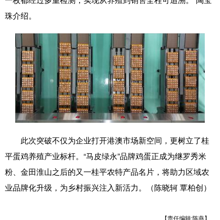
珠介绍。
辽宁
吉林
上海
江苏
浙江
安徽
福建
江西
山东
河南
湖北
湖南
广东
广西
海南
重庆
四川
贵州
云南
西藏
陕西
甘肃
青海
宁夏
此次突破不仅为企业打开港澳市场新空间，更树立了桂
新疆
内蒙古
黑龙江
平蛋鸡养殖产业标杆。“马皮绿永”品牌鸡蛋正成为继罗秀米
粉、金田淮山之后的又一桂平农特产品名片，将助力区域农
多语种频道
业品牌化升级，为乡村振兴注入新活力。（陈晓轲 覃柏创）
English
Español
Français
عربى
【责任编辑:陈燕】